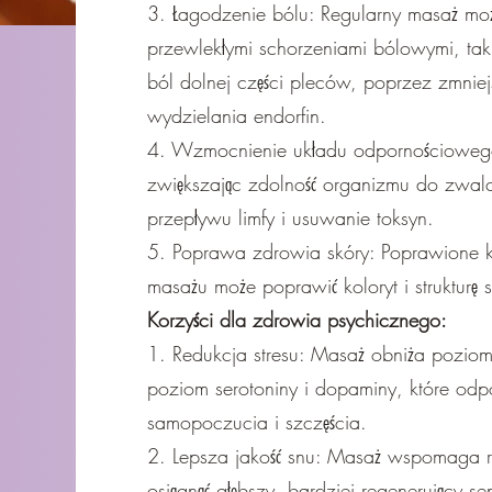
3. Łagodzenie bólu: Regularny masaż mo
przewlekłymi schorzeniami bólowymi, taki
ból dolnej części pleców, poprzez zmniej
wydzielania endorfin.
4. Wzmocnienie układu odpornościowego:
zwiększając zdolność organizmu do zwalc
przepływu limfy i usuwanie toksyn.
5. Poprawa zdrowia skóry: Poprawione k
masażu może poprawić koloryt i strukturę 
Korzyści dla zdrowia psychicznego:
1. Redukcja stresu: Masaż obniża poziom 
poziom serotoniny i dopaminy, które od
samopoczucia i szczęścia.
2. Lepsza jakość snu: Masaż wspomaga re
osiągnąć głębszy, bardziej regenerujący se