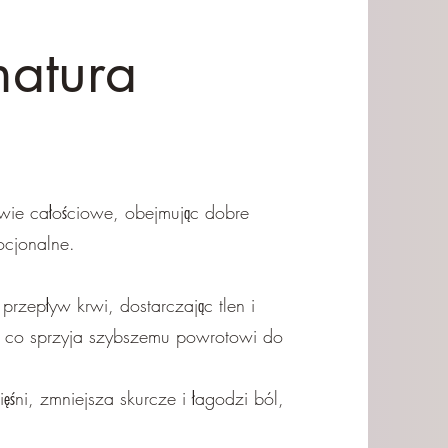
natura
ie całościowe, obejmując dobre
ocjonalne.
rzepływ krwi, dostarczając tlen i
, co sprzyja szybszemu powrotowi do
ięśni, zmniejsza skurcze i łagodzi ból,