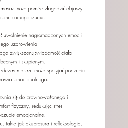
rny masaż może pomóc złagodzić objawy
dobremu samopoczuciu.
ić uwolnienie nagromadzonych emocji i
lnego uzdrowienia.
aga zwiększoną świadomość ciała i
becnym i skupionym.
odczas masażu może sprzyjać poczuciu
zdrowia emocjonalnego.
ynia się do zrównoważonego i
ort fizyczny, redukując stres
czucie emocjonalne.
, takie jak akupresura i refleksologia,