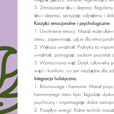
3. Zmniejszenie lęku i depresji: Regula
lęku i depresji, sprzyjając odprężeniu i 
Korzyści emocjonalne i psychologiczne:
1. Uwolnienie emocji: Masaż może ułatw
stresu, zapewniając ujście dla emocjona
2. Większa uważność: Praktyka ta wspom
uważność, pomagając osobom pozostać o
3. Wzmocniona więź: Dotyk człowieka p
więzi i komfortu, co jest niezbędne dla 
Integracja holistyczna:
1. Równowaga i harmonia: Masaż przycz
harmonijnego stanu bytu, łagodząc dyskomf
psychiczny i wspomagając dobre samopo
2. Przepływ energii: Różne techniki masażu