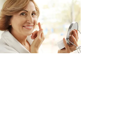
Skóra dojrzała/starzejąca się
Uszkodzenie lub degradacja włókien
kolagenowych, brak kwasu
hialuronowego w skórze właściwej i
uszkodzenie włókien elastyny mogą być
oznakami dojrzałej/starzejącej się skóry.